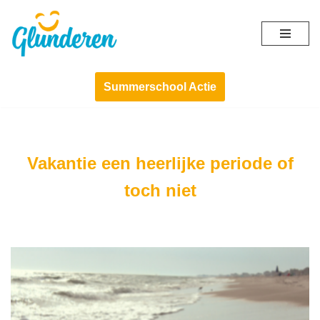
Ga
naar
de
Summerschool Actie
inhoud
Vakantie een heerlijke periode of
toch niet