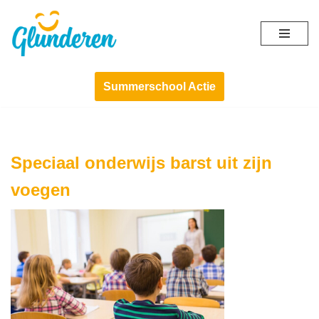
Ga
naar
de
Summerschool Actie
inhoud
Speciaal onderwijs barst uit zijn
voegen