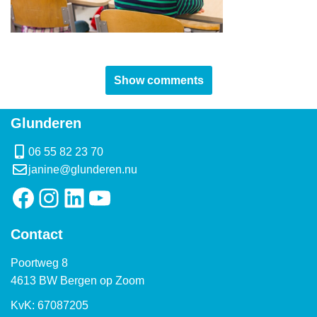
Show comments
Glunderen
06 55 82 23 70
janine@glunderen.nu
Contact
Poortweg 8
4613 BW Bergen op Zoom
KvK: 67087205